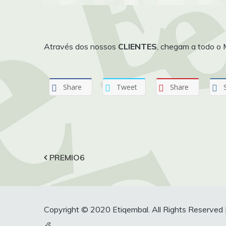
Através dos nossos
CLIENTES
, chegam a todo o
Share
Tweet
Share
Navegação
PREMIO6
de
artigos
Copyright © 2020 Etiqembal. All Rights Reserved