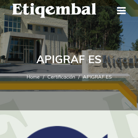
Skip
to
content
APIGRAF ES
Home
Certificación
APIGRAF ES