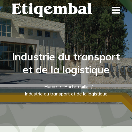
Skip
to
content
Industrie du transport
et de la logistique
Home
Portefeuille
Industrie du transport et de la logistique